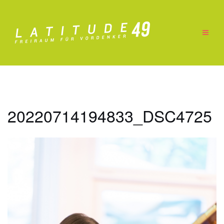
Zum
Inhalt
springen
20220714194833_DSC4725