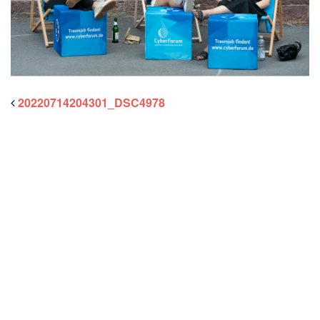
20220714204301_DSC4978
Willkommen bei Latitude49 /
Freiraum für Vordenker