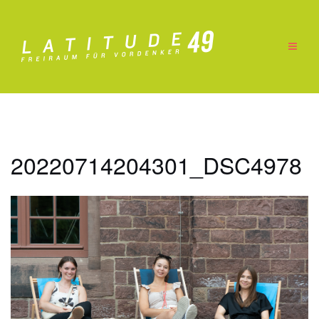
Zum
Inhalt
springen
20220714204301_DSC4978