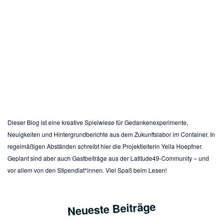
Willkommen bei Latitude49 /
Freiraum für Vordenker
Dieser Blog ist eine kreative Spielwiese für Gedankenexperimente,
Neuigkeiten und Hintergrundberichte aus dem Zukunftslabor im Container. In
regelmäßigen Abständen schreibt hier die Projektleiterin Yella Hoepfner.
Geplant sind aber auch Gastbeiträge aus der Latitude49-Community – und
vor allem von den Stipendiat*innen. Viel Spaß beim Lesen!
Neueste Beiträge