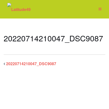
Zum
Inhalt
springen
20220714210047_DSC9087
20220714210047_DSC9087