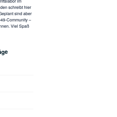
ftslabor im
den schreibt hier
 Geplant sind aber
de49-Community –
innen. Viel Spaß
äge