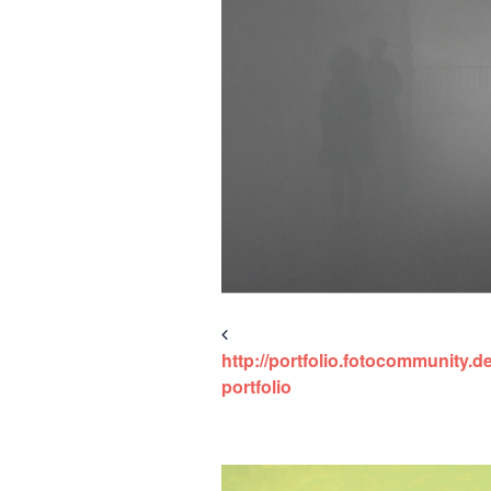
http://portfolio.fotocommunity.de
portfolio