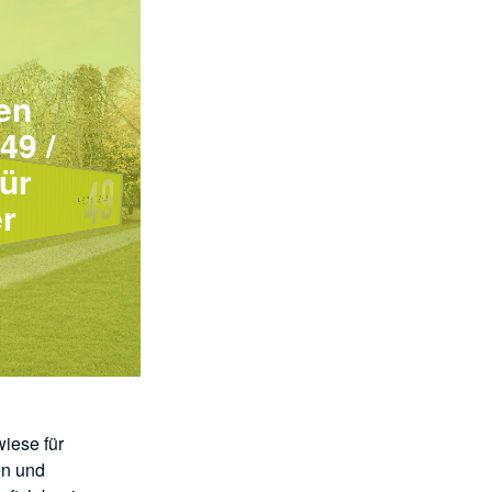
en
49 /
ür
r
wiese für
en und