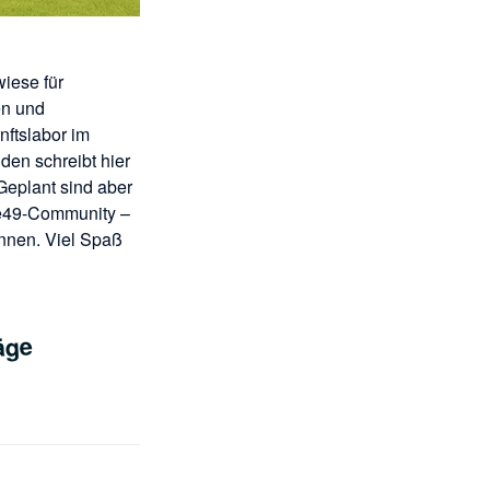
wiese für
en und
ftslabor im
den schreibt hier
 Geplant sind aber
de49-Community –
innen. Viel Spaß
äge