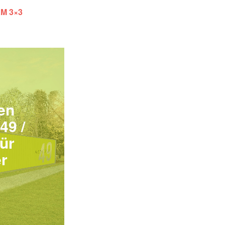
KM 3×3
en
49 /
ür
r