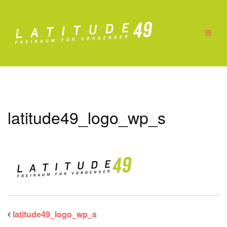
Zum
Inhalt
springen
latitude49_logo_wp_s
latitude49_logo_wp_s