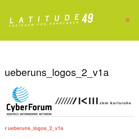
Zum
Inhalt
springen
ueberuns_logos_2_v1a
ueberuns_logos_2_v1a