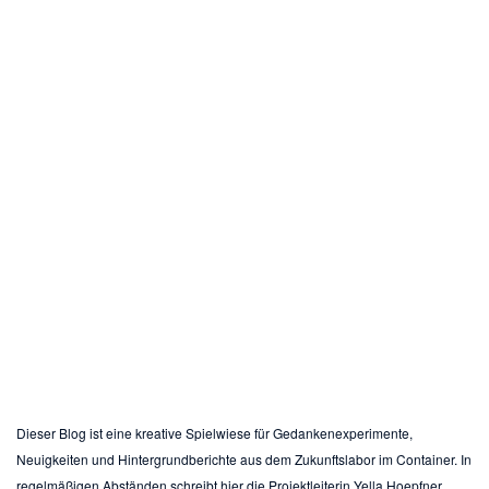
Willkommen bei Latitude49 /
Freiraum für Vordenker
Dieser Blog ist eine kreative Spielwiese für Gedankenexperimente,
Neuigkeiten und Hintergrundberichte aus dem Zukunftslabor im Container. In
regelmäßigen Abständen schreibt hier die Projektleiterin Yella Hoepfner.